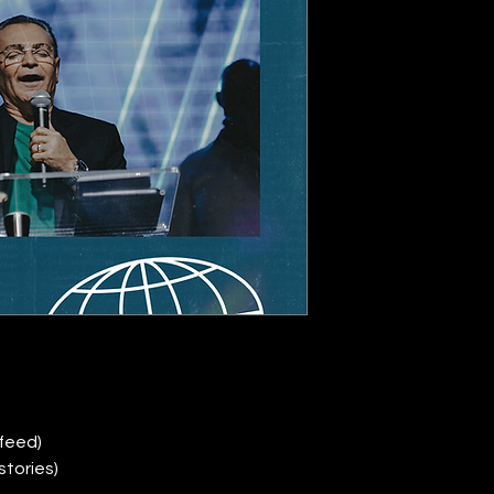
feed)
tories)