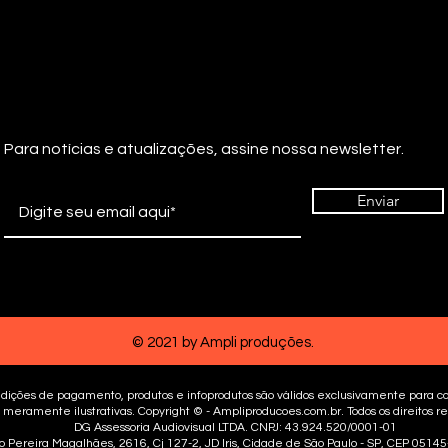
Para notícias e atualizações, assine nossa newsletter.
Enviar
© 2021 by Ampli produções.
dições de pagamento, produtos e infoprodutos são válidos exclusivamente para co
 meramente ilustrativas. Copyright © - Ampliproducoes.com.br. Todos os direitos r
DG Assessoria Audiovisual LTDA. CNPJ: 43.924.520/0001-01
 Pereira Magalhães, 2616, Cj 127-2, JD Iris, Cidade de São Paulo - SP, CEP 0514